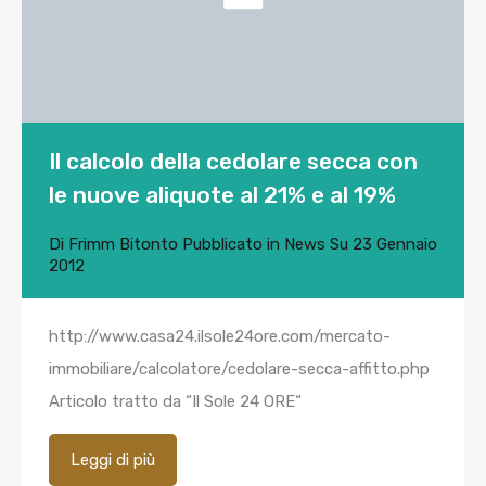
Il calcolo della cedolare secca con
le nuove aliquote al 21% e al 19%
Di
Frimm Bitonto
Pubblicato in
News
Su
23 Gennaio
2012
http://www.casa24.ilsole24ore.com/mercato-
immobiliare/calcolatore/cedolare-secca-affitto.php
Articolo tratto da “Il Sole 24 ORE“
Leggi di più