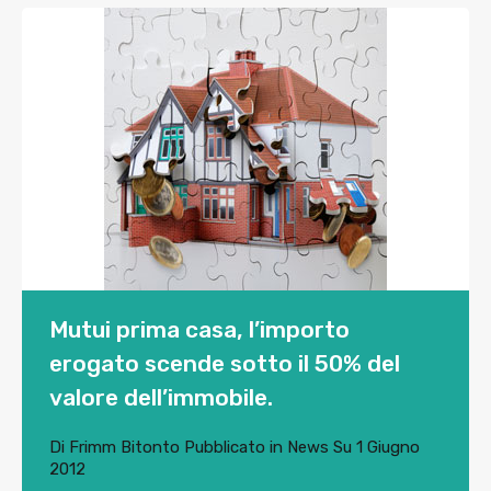
Mutui prima casa, l’importo
erogato scende sotto il 50% del
valore dell’immobile.
Di
Frimm Bitonto
Pubblicato in
News
Su
1 Giugno
2012