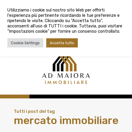
info@admaioraimmobiliare.it
Città
Utilizziamo i cookie sul nostro sito Web per offrirti
l'esperienza più pertinente ricordando le tue preferenze e
Città
080 3759025
ripetendo le visite. Cliccando su "Accetta tutto",
acconsenti all'uso di TUTTI i cookie. Tuttavia, puoi visitare
Tipologia contratto
"Impostazioni cookie" per fornire un consenso controllato.
Tipologia contratto
Cookie Settings
Accetta tutto
Tipo di immobile
Tipologia di immobile
Cerca
Tutti i post del tag
mercato immobiliare