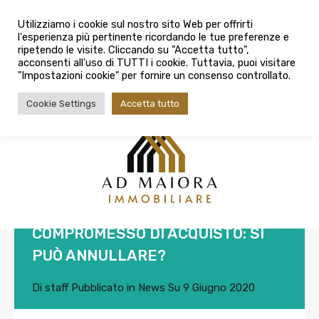
info@admaioraimmobiliare.it
Utilizziamo i cookie sul nostro sito Web per offrirti
l'esperienza più pertinente ricordando le tue preferenze e
080 3759025
ripetendo le visite. Cliccando su "Accetta tutto",
acconsenti all'uso di TUTTI i cookie. Tuttavia, puoi visitare
"Impostazioni cookie" per fornire un consenso controllato.
Cookie Settings
Accetta tutto
COMPROMESSO DI ACQUISTO: SI
PUÒ ANNULLARE?
Di
staff
Pubblicato in
News
Su
9 Giugno 2020