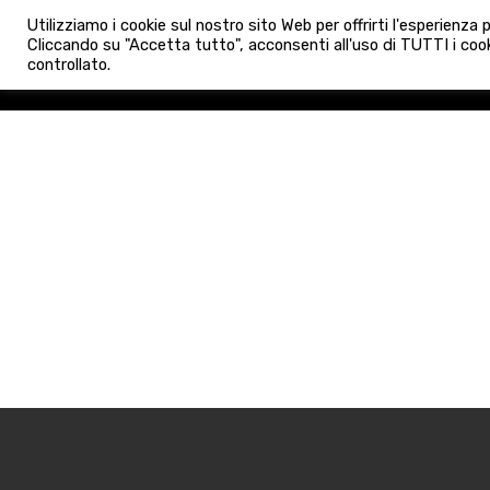
info@admaioraimmobiliare.it
Utilizziamo i cookie sul nostro sito Web per offrirti l'esperienza
HOME
AGENZIA
NUO
Cliccando su "Accetta tutto", acconsenti all'uso di TUTTI i cook
controllato.
HOME
AGENZIA
NUOVE 