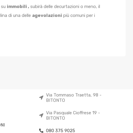
 su
immobili ,
subirà delle decurtazioni o meno, il
lina di una delle
agevolazioni
più comuni per i
Via Tommaso Traetta, 98 -
BITONTO
Via Pasquale Cioffrese 19 -
BITONTO
NI
080 375 9025