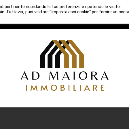
080 3759025
 più pertinente ricordando le tue preferenze e ripetendo le visite.
VE COSTRUZIONI
VENDITA
LOCAZIONI
ATTIVITÀ 
ie. Tuttavia, puoi visitare "Impostazioni cookie" per fornire un con
COSTRUZIONI
VENDITA
LOCAZIONI
ATTIVITÀ COMM