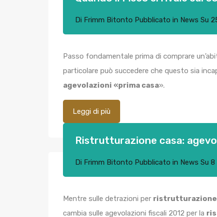
Di
Frimm Bitonto
Pubblicato in
News
Su
2
Passo fondamentale prima di comprare un’abitaz
particolare può succedere che questo sia incapp
agevolazioni «prima casa
».
Leggi di più
Ristrutturazione casa: agevol
Di
Frimm Bitonto
Pubblicato in
News
Su
8
Mentre sulle detrazioni per
ristrutturazione
cambia sulle agevolazioni fiscali 2012 per la
ri