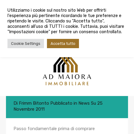
info@admaioraimmobiliare.it
Utilizziamo i cookie sul nostro sito Web per offrirti
l'esperienza più pertinente ricordando le tue preferenze e
080 3759025
ripetendo le visite. Cliccando su "Accetta tutto",
acconsenti all'uso di TUTTI i cookie. Tuttavia, puoi visitare
"Impostazioni cookie" per fornire un consenso controllato.
Cookie Settings
Accetta tutto
Quando il Fisco si rivale sul
compratore
Di
Frimm Bitonto
Pubblicato in
News
Su
25
Novembre 2011
Passo fondamentale prima di comprare