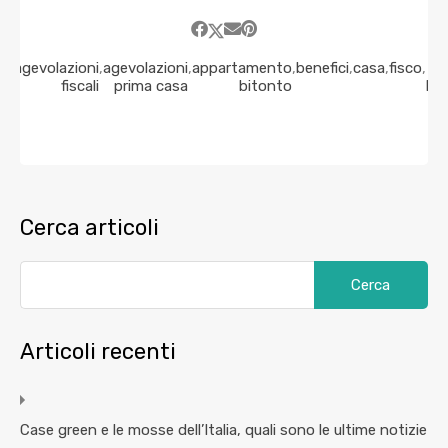
to
,
agevolazioni
,
agevolazioni
,
appartamento
,
benefici
,
casa
,
fisco
,
f
sa
fiscali
prima casa
bitonto
bi
Cerca articoli
Articoli recenti
Case green e le mosse dell’Italia, quali sono le ultime notizie