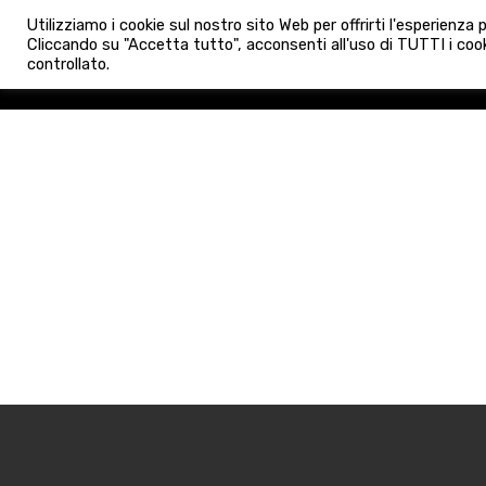
info@admaioraimmobiliare.it
Utilizziamo i cookie sul nostro sito Web per offrirti l'esperienza
HOME
AGENZIA
NUO
Cliccando su "Accetta tutto", acconsenti all'uso di TUTTI i cook
controllato.
HOME
AGENZIA
NUOVE 