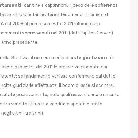
rtamenti
, cantine e capannoni. Il peso delle sofferenze
atto altro che far lievitare il fenomeno: il numero di
13% dal 2008 al primo semestre 2011 (ultimo dato
pignoramenti sopravvenuti nel 2011 (dati Jupiter-Cerved)
all’anno precedente.
della Giustizia, il numero medio di
aste giudiziarie
di
l primo semestre del 2011 le ordinanze disposte dai
sistente: se l’andamento venisse confermato dai dati di
dite giudiziarie effettuate. Il boom di aste si scontra,
 esitate positivamente, nelle quali nessun bene è rimasto
rto tra vendite attuate e vendite disposte è stato
gli ultimi tre anni).