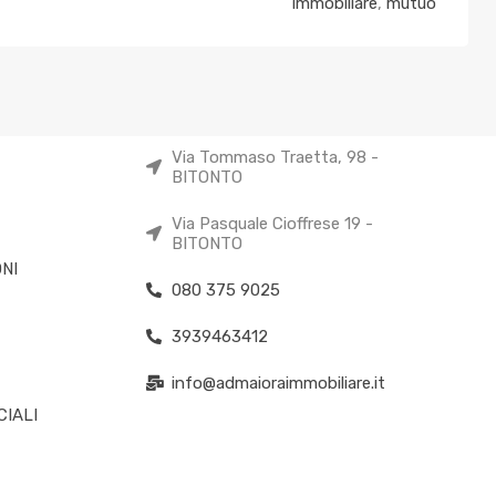
immobiliare
,
mutuo
Via Tommaso Traetta, 98 -
BITONTO
Via Pasquale Cioffrese 19 -
BITONTO
NI
080 375 9025
3939463412
info@admaioraimmobiliare.it
IALI