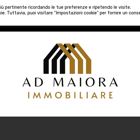
080 3759025
 più pertinente ricordando le tue preferenze e ripetendo le visite.
VE COSTRUZIONI
VENDITA
LOCAZIONI
ATTIVITÀ 
ie. Tuttavia, puoi visitare "Impostazioni cookie" per fornire un con
COSTRUZIONI
VENDITA
LOCAZIONI
ATTIVITÀ COMM