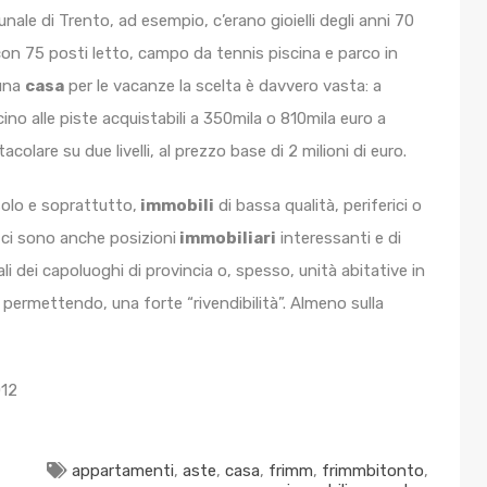
bunale di Trento, ad esempio, c’erano gioielli degli anni 70
n 75 posti letto, campo da tennis piscina e parco in
 una
casa
per le vacanze la scelta è davvero vasta: a
cino alle piste acquistabili a 350mila o 810mila euro a
olare su due livelli, al prezzo base di 2 milioni di euro.
olo e soprattutto,
immobili
di bassa qualità, periferici o
 ci sono anche posizioni
immobiliari
interessanti e di
li dei capoluoghi di provincia o, spesso, unità abitative in
o permettendo, una forte “rivendibilità”. Almeno sulla
012
appartamenti
,
aste
,
casa
,
frimm
,
frimmbitonto
,