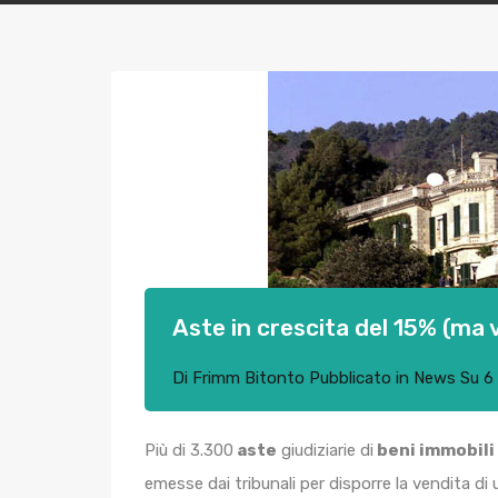
Aste in crescita del 15% (ma
Di
Frimm Bitonto
Pubblicato in
News
Su
6
Più di 3.300
aste
giudiziarie di
beni immobili
emesse dai tribunali per disporre la vendita di u