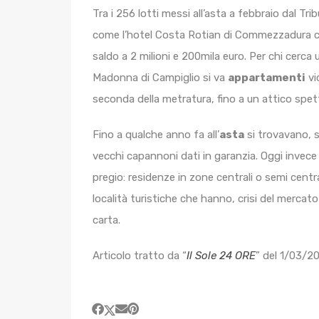
Tra i 256 lotti messi all’asta a febbraio dal Tri
come l’hotel Costa Rotian di Commezzadura co
saldo a 2 milioni e 200mila euro. Per chi cerca
Madonna di Campiglio si va
appartamenti
vi
seconda della metratura, fino a un attico spettac
Fino a qualche anno fa all’
asta
si trovavano, s
vecchi capannoni dati in garanzia. Oggi invece
pregio: residenze in zone centrali o semi centra
località turistiche che hanno, crisi del mercat
carta.
Articolo tratto da “
Il Sole 24 ORE
” del 1/03/2