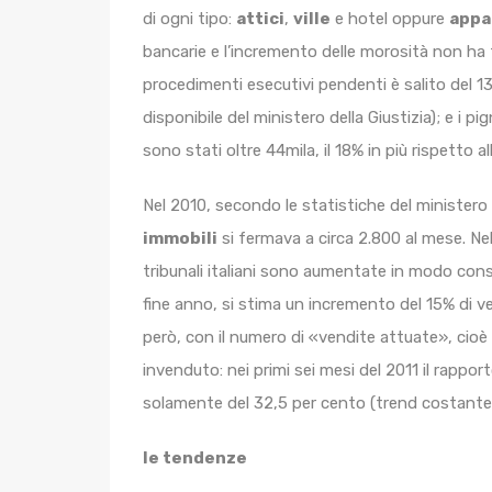
di ogni tipo:
attici
,
ville
e hotel oppure
appa
bancarie e l’incremento delle morosità non ha f
procedimenti esecutivi pendenti è salito del 
disponibile del ministero della Giustizia); e i 
sono stati oltre 44mila, il 18% in più rispetto 
Nel 2010, secondo le statistiche del ministero 
immobili
si fermava a circa 2.800 al mese. Ne
tribunali italiani sono aumentate in modo con
fine anno, si stima un incremento del 15% di ven
però, con il numero di «vendite attuate», cioè
invenduto: nei primi sei mesi del 2011 il rappo
solamente del 32,5 per cento (trend costante ne
le tendenze