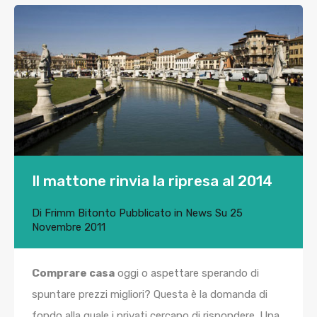
Il mattone rinvia la ripresa al 2014
Di
Frimm Bitonto
Pubblicato in
News
Su
25
Novembre 2011
Comprare casa
oggi o aspettare sperando di
spuntare prezzi migliori? Questa è la domanda di
fondo alla quale i privati cercano di rispondere. Una