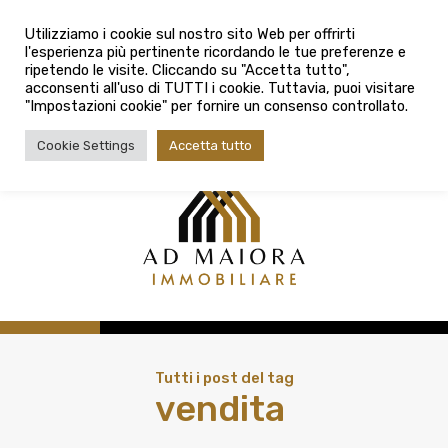
info@admaioraimmobiliare.it
Città
Utilizziamo i cookie sul nostro sito Web per offrirti
l'esperienza più pertinente ricordando le tue preferenze e
Città
080 3759025
ripetendo le visite. Cliccando su "Accetta tutto",
acconsenti all'uso di TUTTI i cookie. Tuttavia, puoi visitare
Tipologia contratto
"Impostazioni cookie" per fornire un consenso controllato.
Tipologia contratto
Cookie Settings
Accetta tutto
Tipo di immobile
Tipologia di immobile
Cerca
Tutti i post del tag
vendita