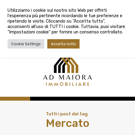
info@admaioraimmobiliare.it
Città
Utilizziamo i cookie sul nostro sito Web per offrirti
l'esperienza più pertinente ricordando le tue preferenze e
Città
080 3759025
ripetendo le visite. Cliccando su "Accetta tutto",
acconsenti all'uso di TUTTI i cookie. Tuttavia, puoi visitare
Tipologia contratto
"Impostazioni cookie" per fornire un consenso controllato.
Tipologia contratto
Cookie Settings
Accetta tutto
Tipo di immobile
Tipologia di immobile
Cerca
Tutti i post del tag
Mercato