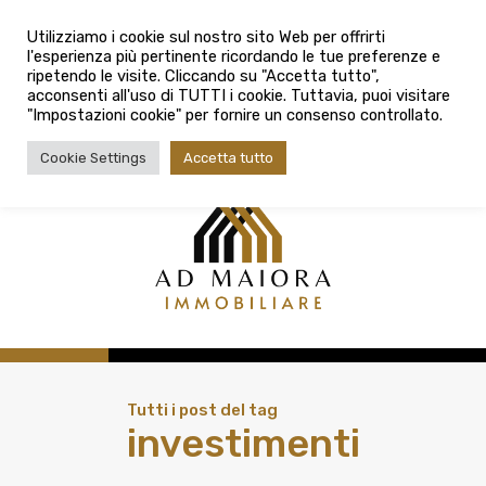
info@admaioraimmobiliare.it
Città
Utilizziamo i cookie sul nostro sito Web per offrirti
l'esperienza più pertinente ricordando le tue preferenze e
Città
080 3759025
ripetendo le visite. Cliccando su "Accetta tutto",
acconsenti all'uso di TUTTI i cookie. Tuttavia, puoi visitare
Tipologia contratto
"Impostazioni cookie" per fornire un consenso controllato.
Tipologia contratto
Cookie Settings
Accetta tutto
Tipo di immobile
Tipologia di immobile
Cerca
Tutti i post del tag
investimenti