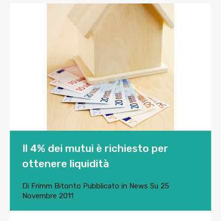
Il 4% dei mutui è richiesto per
ottenere liquidità
Di
Frimm Bitonto
Pubblicato in
News
Su
25
Novembre 2011