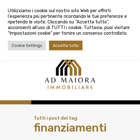
info@admaioraimmobiliare.it
Città
Utilizziamo i cookie sul nostro sito Web per offrirti
l'esperienza più pertinente ricordando le tue preferenze e
Città
080 3759025
ripetendo le visite. Cliccando su "Accetta tutto",
acconsenti all'uso di TUTTI i cookie. Tuttavia, puoi visitare
Tipologia contratto
"Impostazioni cookie" per fornire un consenso controllato.
Tipologia contratto
Cookie Settings
Accetta tutto
Tipo di immobile
Tipologia di immobile
Cerca
Tutti i post del tag
finanziamenti