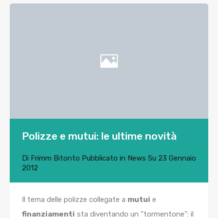
Polizze e mutui: le ultime novità
Di
Frimm Bitonto
Pubblicato in
News
Su
23 Gennaio
2012
Il tema delle polizze collegate a
mutui
e
finanziamenti
sta diventando un “tormentone”: il