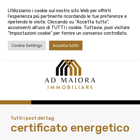
info@admaioraimmobiliare.it
Città
Utilizziamo i cookie sul nostro sito Web per offrirti
l'esperienza più pertinente ricordando le tue preferenze e
Città
080 3759025
ripetendo le visite. Cliccando su "Accetta tutto",
acconsenti all'uso di TUTTI i cookie. Tuttavia, puoi visitare
Tipologia contratto
"Impostazioni cookie" per fornire un consenso controllato.
Tipologia contratto
Cookie Settings
Accetta tutto
Tipo di immobile
Tipologia di immobile
Cerca
Tutti i post del tag
certificato energetico