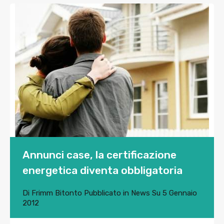
Annunci case, la certificazione
energetica diventa obbligatoria
Di
Frimm Bitonto
Pubblicato in
News
Su
5 Gennaio
2012