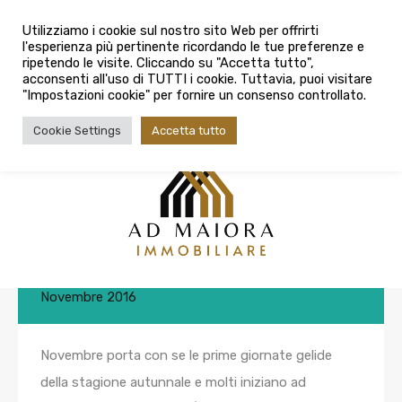
info@admaioraimmobiliare.it
Utilizziamo i cookie sul nostro sito Web per offrirti
l'esperienza più pertinente ricordando le tue preferenze e
080 3759025
ripetendo le visite. Cliccando su "Accetta tutto",
acconsenti all'uso di TUTTI i cookie. Tuttavia, puoi visitare
"Impostazioni cookie" per fornire un consenso controllato.
Cookie Settings
Accetta tutto
Risparmiare sul riscaldamento in
poche mosse
Di
Frimm Bitonto
Pubblicato in
News
Su
18
Novembre 2016
Novembre porta con se le prime giornate gelide
della stagione autunnale e molti iniziano ad