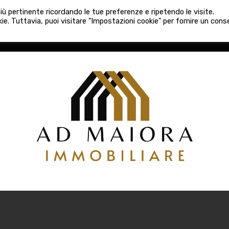
080 3759025
 più pertinente ricordando le tue preferenze e ripetendo le visite.
VE COSTRUZIONI
VENDITA
LOCAZIONI
ATTIVITÀ 
ie. Tuttavia, puoi visitare "Impostazioni cookie" per fornire un con
COSTRUZIONI
VENDITA
LOCAZIONI
ATTIVITÀ COMM