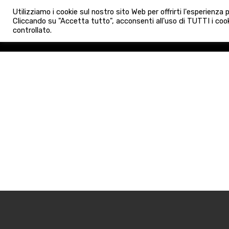
info@admaioraimmobiliare.it
Utilizziamo i cookie sul nostro sito Web per offrirti l'esperienza
HOME
AGENZIA
NUO
Cliccando su "Accetta tutto", acconsenti all'uso di TUTTI i cook
controllato.
HOME
AGENZIA
NUOVE 