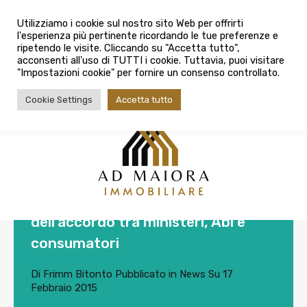
info@admaioraimmobiliare.it
Utilizziamo i cookie sul nostro sito Web per offrirti
l'esperienza più pertinente ricordando le tue preferenze e
080 3759025
ripetendo le visite. Cliccando su "Accetta tutto",
acconsenti all'uso di TUTTI i cookie. Tuttavia, puoi visitare
"Impostazioni cookie" per fornire un consenso controllato.
Cookie Settings
Accetta tutto
Moratoria sui mutui ferma in attesa
dell’accordo tra ministeri, Abi e
consumatori
Di
Frimm Bitonto
Pubblicato in
News
Su
17
Febbraio 2015