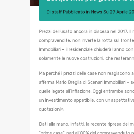
Di
staff
Pubblicato in
News
Su
29 Aprile 2
Prezzi dell’usato ancora in discesa nel 2017. I
compravendite, non inverte la rotta sul fronte 
Immobiliari – il residenziale chiuderà l’anno co
solamente le nuove costruzioni, che resterann
Ma perché i prezzi delle case non reagiscono anc
afferma Mario Breglia di Scenari Immobiliari – 
quelle legate all’inflazione. Oggi entrambe so
un investimento appetibile, con un’aspettativa 
quotazioni».
Dati alla mano, infatti, la recente ripresa del
“prime case”, pari all’80% del compravenduto ne