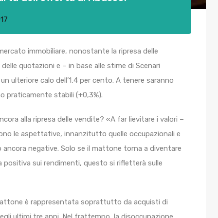
017
l mercato immobiliare, nonostante la ripresa delle
delle quotazioni e – in base alle stime di Scenari
n un ulteriore calo dell’1,4 per cento. A tenere saranno
o praticamente stabili (+0,3%).
ora alla ripresa delle vendite? «A far lievitare i valori –
sono le aspettative, innanzitutto quelle occupazionali e
no ancora negative. Solo se il mattone torna a diventare
positiva sui rendimenti, questo si rifletterà sulle
 mattone è rappresentata soprattutto da acquisti di
gli ultimi tre anni. Nel frattempo, la disoccupazione