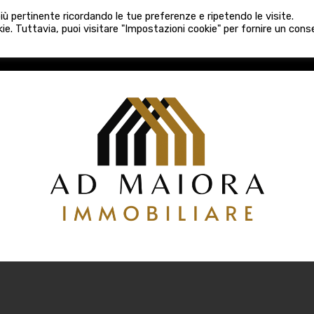
080 3759025
 più pertinente ricordando le tue preferenze e ripetendo le visite.
VE COSTRUZIONI
VENDITA
LOCAZIONI
ATTIVITÀ 
ie. Tuttavia, puoi visitare "Impostazioni cookie" per fornire un con
COSTRUZIONI
VENDITA
LOCAZIONI
ATTIVITÀ COMM