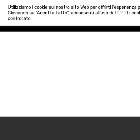
info@admaioraimmobiliare.it
Utilizziamo i cookie sul nostro sito Web per offrirti l'esperienza
HOME
AGENZIA
NUO
Cliccando su "Accetta tutto", acconsenti all'uso di TUTTI i cook
controllato.
HOME
AGENZIA
NUOVE 