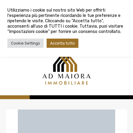
info@admaioraimmobiliare.it
Città
Utilizziamo i cookie sul nostro sito Web per offrirti
l'esperienza più pertinente ricordando le tue preferenze e
Città
080 3759025
ripetendo le visite. Cliccando su "Accetta tutto",
acconsenti all'uso di TUTTI i cookie. Tuttavia, puoi visitare
Tipologia contratto
"Impostazioni cookie" per fornire un consenso controllato.
Tipologia contratto
Cookie Settings
Accetta tutto
Tipo di immobile
Tipologia di immobile
Cerca