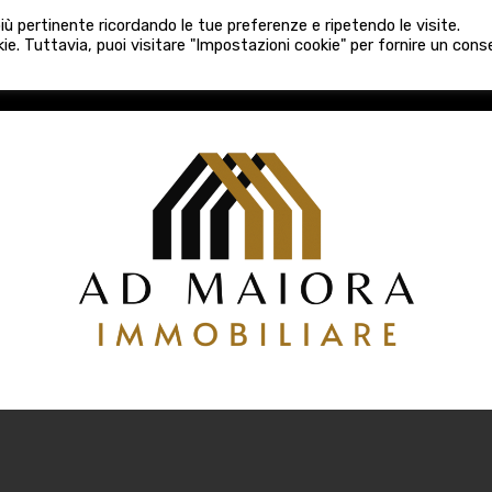
080 3759025
 più pertinente ricordando le tue preferenze e ripetendo le visite.
VE COSTRUZIONI
VENDITA
LOCAZIONI
ATTIVITÀ 
ie. Tuttavia, puoi visitare "Impostazioni cookie" per fornire un con
COSTRUZIONI
VENDITA
LOCAZIONI
ATTIVITÀ COMM