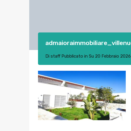
admaioraimmobiliare_villen
Di
staff
Pubblicato in Su
20 Febbraio 2026