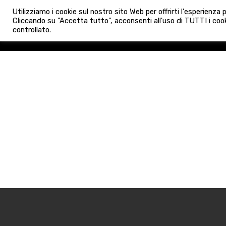
info@admaioraimmobiliare.it
Utilizziamo i cookie sul nostro sito Web per offrirti l'esperienza
HOME
AGENZIA
NUO
Cliccando su "Accetta tutto", acconsenti all'uso di TUTTI i cook
controllato.
HOME
AGENZIA
NUOVE 