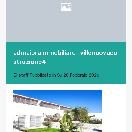
admaioraimmobiliare_villenuovaco
struzione4
Di
staff
Pubblicato in Su
20 Febbraio 2026