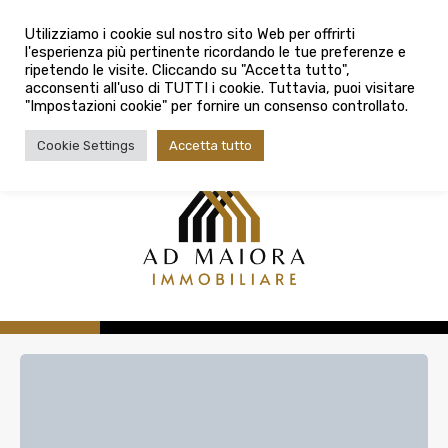
info@admaioraimmobiliare.it
Città
Utilizziamo i cookie sul nostro sito Web per offrirti
l'esperienza più pertinente ricordando le tue preferenze e
Città
080 3759025
ripetendo le visite. Cliccando su "Accetta tutto",
acconsenti all'uso di TUTTI i cookie. Tuttavia, puoi visitare
Tipologia contratto
"Impostazioni cookie" per fornire un consenso controllato.
Tipologia contratto
Cookie Settings
Accetta tutto
Tipo di immobile
Tipologia di immobile
Cerca