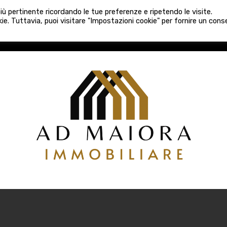
080 3759025
 più pertinente ricordando le tue preferenze e ripetendo le visite.
VE COSTRUZIONI
VENDITA
LOCAZIONI
ATTIVITÀ 
ie. Tuttavia, puoi visitare "Impostazioni cookie" per fornire un con
COSTRUZIONI
VENDITA
LOCAZIONI
ATTIVITÀ COMM