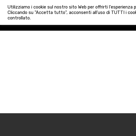
info@admaioraimmobiliare.it
Utilizziamo i cookie sul nostro sito Web per offrirti l'esperienza
HOME
AGENZIA
NUO
Cliccando su "Accetta tutto", acconsenti all'uso di TUTTI i cook
controllato.
HOME
AGENZIA
NUOVE 