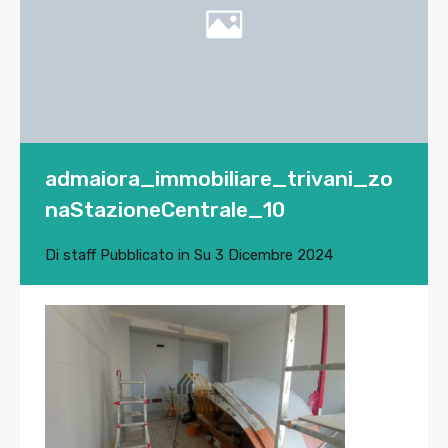
admaiora_immobiliare_trivani_zo
naStazioneCentrale_10
Di
staff
Pubblicato in Su
3 Dicembre 2024