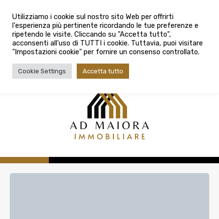
info@admaioraimmobiliare.it
Città
Utilizziamo i cookie sul nostro sito Web per offrirti
l'esperienza più pertinente ricordando le tue preferenze e
Città
080 3759025
ripetendo le visite. Cliccando su "Accetta tutto",
acconsenti all'uso di TUTTI i cookie. Tuttavia, puoi visitare
Tipologia contratto
"Impostazioni cookie" per fornire un consenso controllato.
Tipologia contratto
Cookie Settings
Accetta tutto
Tipo di immobile
Tipologia di immobile
Cerca