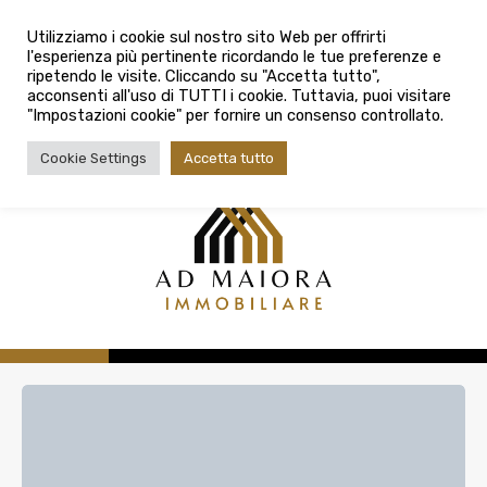
info@admaioraimmobiliare.it
Città
Utilizziamo i cookie sul nostro sito Web per offrirti
l'esperienza più pertinente ricordando le tue preferenze e
Città
080 3759025
ripetendo le visite. Cliccando su "Accetta tutto",
acconsenti all'uso di TUTTI i cookie. Tuttavia, puoi visitare
Tipologia contratto
"Impostazioni cookie" per fornire un consenso controllato.
Tipologia contratto
Cookie Settings
Accetta tutto
Tipo di immobile
Tipologia di immobile
Cerca