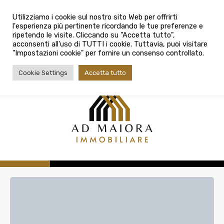
info@admaioraimmobiliare.it
Città
Utilizziamo i cookie sul nostro sito Web per offrirti
l'esperienza più pertinente ricordando le tue preferenze e
Città
080 3759025
ripetendo le visite. Cliccando su "Accetta tutto",
acconsenti all'uso di TUTTI i cookie. Tuttavia, puoi visitare
Tipologia contratto
"Impostazioni cookie" per fornire un consenso controllato.
Tipologia contratto
Cookie Settings
Accetta tutto
Tipo di immobile
Tipologia di immobile
Cerca