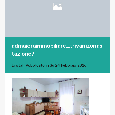
admaioraimmobiliare_trivanizonas
tazione7
Di
staff
Pubblicato in Su
24 Febbraio 2026