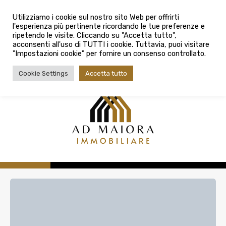
info@admaioraimmobiliare.it
Città
Utilizziamo i cookie sul nostro sito Web per offrirti
l'esperienza più pertinente ricordando le tue preferenze e
Città
080 3759025
ripetendo le visite. Cliccando su "Accetta tutto",
acconsenti all'uso di TUTTI i cookie. Tuttavia, puoi visitare
Tipologia contratto
"Impostazioni cookie" per fornire un consenso controllato.
Tipologia contratto
Cookie Settings
Accetta tutto
Tipo di immobile
Tipologia di immobile
Cerca