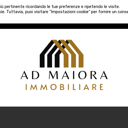
080 3759025
 più pertinente ricordando le tue preferenze e ripetendo le visite.
VE COSTRUZIONI
VENDITA
LOCAZIONI
ATTIVITÀ 
ie. Tuttavia, puoi visitare "Impostazioni cookie" per fornire un con
COSTRUZIONI
VENDITA
LOCAZIONI
ATTIVITÀ COMM