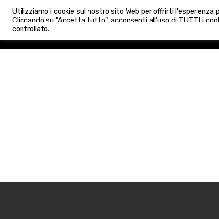
info@admaioraimmobiliare.it
Utilizziamo i cookie sul nostro sito Web per offrirti l'esperienza
HOME
AGENZIA
NUO
Cliccando su "Accetta tutto", acconsenti all'uso di TUTTI i cook
controllato.
HOME
AGENZIA
NUOVE 