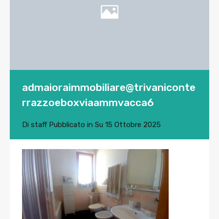
admaioraimmobiliare@trivaniconte
rrazzoeboxviaammvacca6
Di
staff
Pubblicato in Su
15 Ottobre 2025