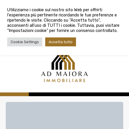
info@admaioraimmobiliare.it
Città
Utilizziamo i cookie sul nostro sito Web per offrirti
l'esperienza più pertinente ricordando le tue preferenze e
Città
080 3759025
ripetendo le visite. Cliccando su "Accetta tutto",
acconsenti all'uso di TUTTI i cookie. Tuttavia, puoi visitare
Tipologia contratto
"Impostazioni cookie" per fornire un consenso controllato.
Tipologia contratto
Cookie Settings
Accetta tutto
Tipo di immobile
Tipologia di immobile
Cerca