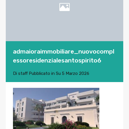
admaioraimmobiliare_nuovocompl
essoresidenzialesantospirito6
Di
staff
Pubblicato in Su
5 Marzo 2026