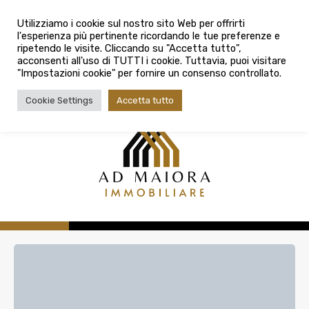
info@admaioraimmobiliare.it
Città
Utilizziamo i cookie sul nostro sito Web per offrirti
l'esperienza più pertinente ricordando le tue preferenze e
Città
080 3759025
ripetendo le visite. Cliccando su "Accetta tutto",
acconsenti all'uso di TUTTI i cookie. Tuttavia, puoi visitare
Tipologia contratto
"Impostazioni cookie" per fornire un consenso controllato.
Tipologia contratto
Cookie Settings
Accetta tutto
Tipo di immobile
Tipologia di immobile
Cerca