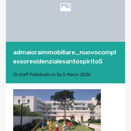
admaioraimmobiliare_nuovocompl
essoresidenzialesantospirito5
Di
staff
Pubblicato in Su
5 Marzo 2026