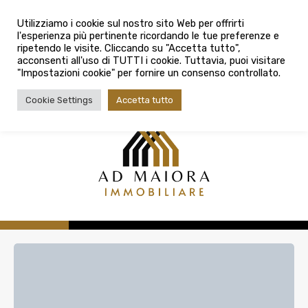
info@admaioraimmobiliare.it
Città
Utilizziamo i cookie sul nostro sito Web per offrirti
l'esperienza più pertinente ricordando le tue preferenze e
Città
080 3759025
ripetendo le visite. Cliccando su "Accetta tutto",
acconsenti all'uso di TUTTI i cookie. Tuttavia, puoi visitare
Tipologia contratto
"Impostazioni cookie" per fornire un consenso controllato.
Tipologia contratto
Cookie Settings
Accetta tutto
Tipo di immobile
Tipologia di immobile
Cerca