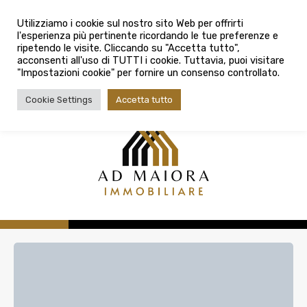
info@admaioraimmobiliare.it
Città
Utilizziamo i cookie sul nostro sito Web per offrirti
l'esperienza più pertinente ricordando le tue preferenze e
Città
080 3759025
ripetendo le visite. Cliccando su "Accetta tutto",
acconsenti all'uso di TUTTI i cookie. Tuttavia, puoi visitare
Tipologia contratto
"Impostazioni cookie" per fornire un consenso controllato.
Tipologia contratto
Cookie Settings
Accetta tutto
Tipo di immobile
Tipologia di immobile
Cerca