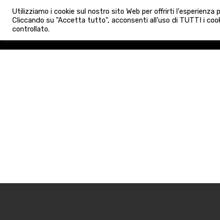
info@admaioraimmobiliare.it
Utilizziamo i cookie sul nostro sito Web per offrirti l'esperienza
HOME
AGENZIA
NUO
Cliccando su "Accetta tutto", acconsenti all'uso di TUTTI i cook
controllato.
HOME
AGENZIA
NUOVE 