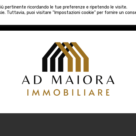
080 3759025
 più pertinente ricordando le tue preferenze e ripetendo le visite.
VE COSTRUZIONI
VENDITA
LOCAZIONI
ATTIVITÀ 
ie. Tuttavia, puoi visitare "Impostazioni cookie" per fornire un con
COSTRUZIONI
VENDITA
LOCAZIONI
ATTIVITÀ COMM