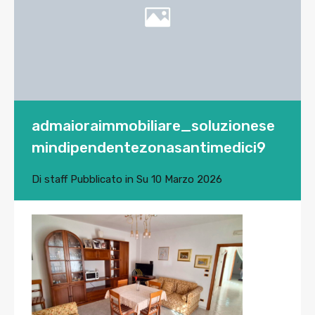
admaioraimmobiliare_soluzionese
mindipendentezonasantimedici9
Di
staff
Pubblicato in Su
10 Marzo 2026