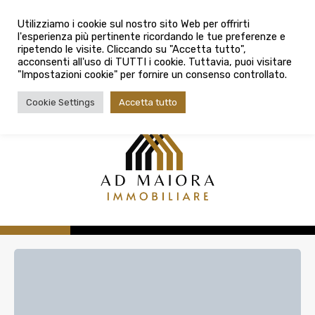
info@admaioraimmobiliare.it
Città
Utilizziamo i cookie sul nostro sito Web per offrirti
l'esperienza più pertinente ricordando le tue preferenze e
Città
080 3759025
ripetendo le visite. Cliccando su "Accetta tutto",
acconsenti all'uso di TUTTI i cookie. Tuttavia, puoi visitare
Tipologia contratto
"Impostazioni cookie" per fornire un consenso controllato.
Tipologia contratto
Cookie Settings
Accetta tutto
Tipo di immobile
Tipologia di immobile
Cerca