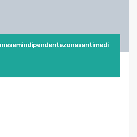
ionesemindipendentezonasantimedi