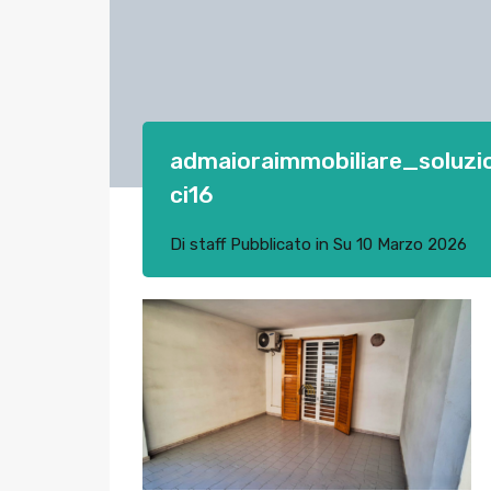
admaioraimmobiliare_soluz
ci16
Di
staff
Pubblicato in Su
10 Marzo 2026