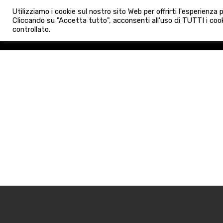
info@admaioraimmobiliare.it
Utilizziamo i cookie sul nostro sito Web per offrirti l'esperienza
HOME
AGENZIA
NUO
Cliccando su "Accetta tutto", acconsenti all'uso di TUTTI i cook
controllato.
HOME
AGENZIA
NUOVE 