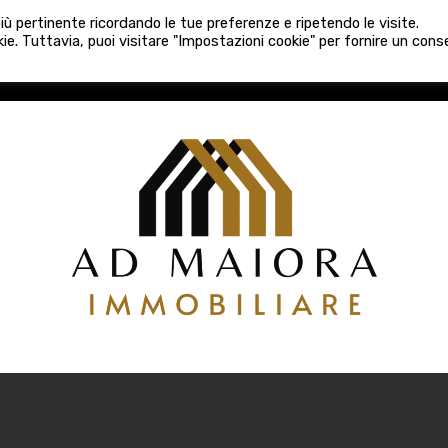
080 3759025
 più pertinente ricordando le tue preferenze e ripetendo le visite.
VE COSTRUZIONI
VENDITA
LOCAZIONI
ATTIVITÀ 
ie. Tuttavia, puoi visitare "Impostazioni cookie" per fornire un con
COSTRUZIONI
VENDITA
LOCAZIONI
ATTIVITÀ COMM