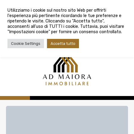
info@admaioraimmobiliare.it
Città
Utilizziamo i cookie sul nostro sito Web per offrirti
l'esperienza più pertinente ricordando le tue preferenze e
Città
080 3759025
ripetendo le visite. Cliccando su "Accetta tutto",
acconsenti all'uso di TUTTI i cookie. Tuttavia, puoi visitare
Tipologia contratto
"Impostazioni cookie" per fornire un consenso controllato.
Tipologia contratto
Cookie Settings
Accetta tutto
Tipo di immobile
Tipologia di immobile
Cerca