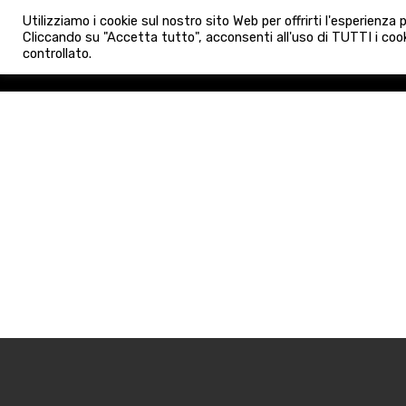
info@admaioraimmobiliare.it
Utilizziamo i cookie sul nostro sito Web per offrirti l'esperienza
HOME
AGENZIA
NUO
Cliccando su "Accetta tutto", acconsenti all'uso di TUTTI i cook
controllato.
HOME
AGENZIA
NUOVE 