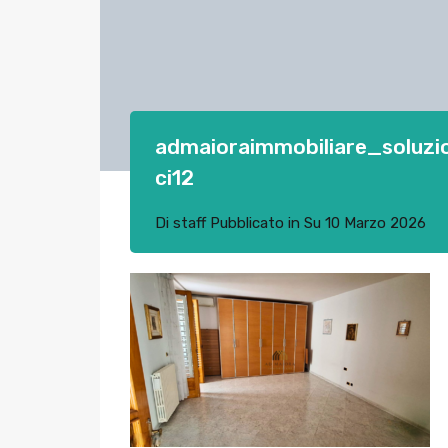
admaioraimmobiliare_soluz
ci12
Di
staff
Pubblicato in Su
10 Marzo 2026