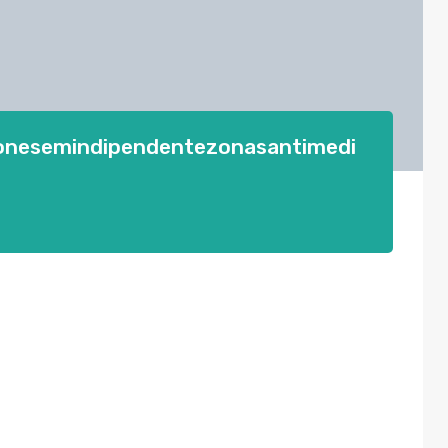
ionesemindipendentezonasantimedi