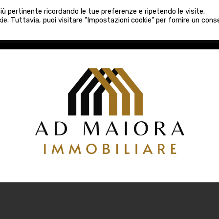
080 3759025
 più pertinente ricordando le tue preferenze e ripetendo le visite.
VE COSTRUZIONI
VENDITA
LOCAZIONI
ATTIVITÀ 
ie. Tuttavia, puoi visitare "Impostazioni cookie" per fornire un con
COSTRUZIONI
VENDITA
LOCAZIONI
ATTIVITÀ COMM