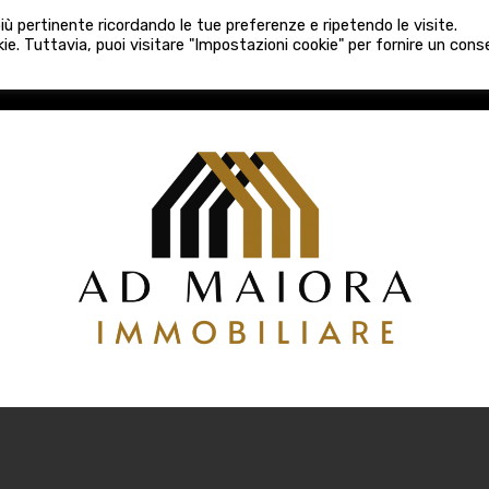
080 3759025
 più pertinente ricordando le tue preferenze e ripetendo le visite.
VE COSTRUZIONI
VENDITA
LOCAZIONI
ATTIVITÀ 
ie. Tuttavia, puoi visitare "Impostazioni cookie" per fornire un con
COSTRUZIONI
VENDITA
LOCAZIONI
ATTIVITÀ COMM