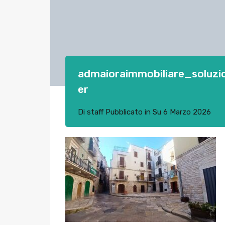
admaioraimmobiliare_soluzi
er
Di
staff
Pubblicato in Su
6 Marzo 2026