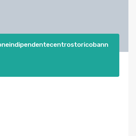
oneindipendentecentrostoricobann