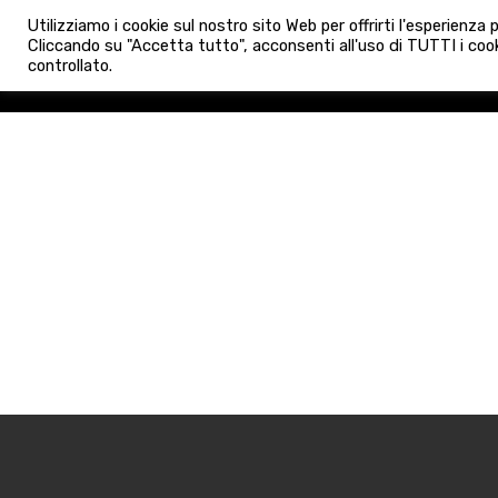
info@admaioraimmobiliare.it
Utilizziamo i cookie sul nostro sito Web per offrirti l'esperienza
HOME
AGENZIA
NUO
Cliccando su "Accetta tutto", acconsenti all'uso di TUTTI i cook
controllato.
HOME
AGENZIA
NUOVE 