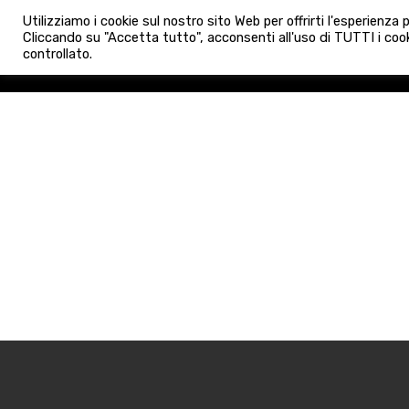
info@admaioraimmobiliare.it
Utilizziamo i cookie sul nostro sito Web per offrirti l'esperienza
HOME
AGENZIA
NUO
Cliccando su "Accetta tutto", acconsenti all'uso di TUTTI i cook
controllato.
HOME
AGENZIA
NUOVE 