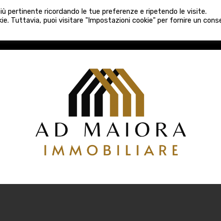
080 3759025
 più pertinente ricordando le tue preferenze e ripetendo le visite.
VE COSTRUZIONI
VENDITA
LOCAZIONI
ATTIVITÀ 
ie. Tuttavia, puoi visitare "Impostazioni cookie" per fornire un con
COSTRUZIONI
VENDITA
LOCAZIONI
ATTIVITÀ COMM