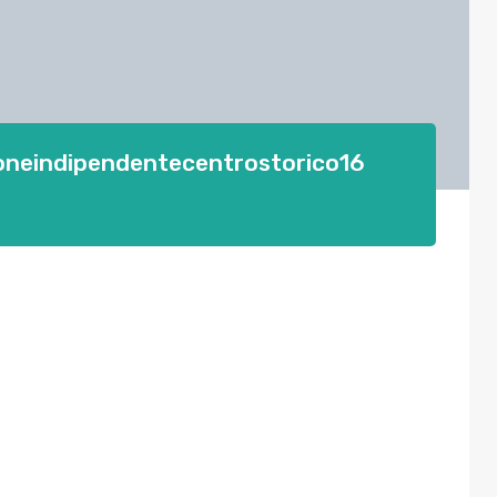
oneindipendentecentrostorico16