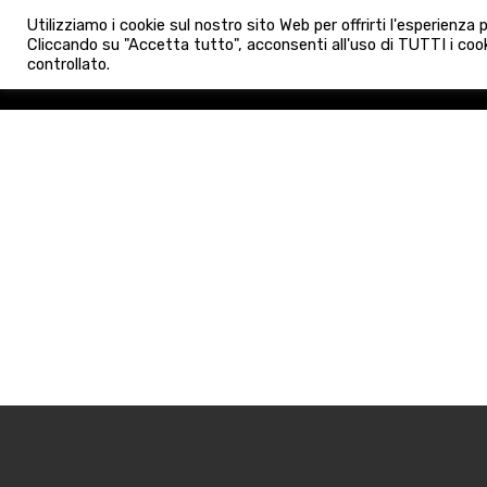
info@admaioraimmobiliare.it
Utilizziamo i cookie sul nostro sito Web per offrirti l'esperienza
HOME
AGENZIA
NUO
Cliccando su "Accetta tutto", acconsenti all'uso di TUTTI i cook
controllato.
HOME
AGENZIA
NUOVE 