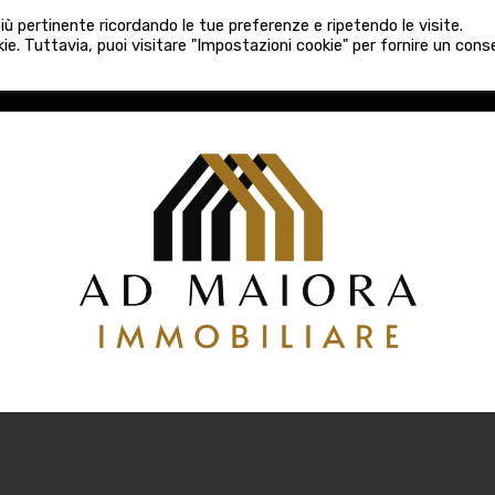
080 3759025
 più pertinente ricordando le tue preferenze e ripetendo le visite.
VE COSTRUZIONI
VENDITA
LOCAZIONI
ATTIVITÀ 
ie. Tuttavia, puoi visitare "Impostazioni cookie" per fornire un con
COSTRUZIONI
VENDITA
LOCAZIONI
ATTIVITÀ COMM