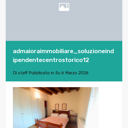
admaioraimmobiliare_soluzioneind
ipendentecentrostorico12
Di
staff
Pubblicato in Su
6 Marzo 2026