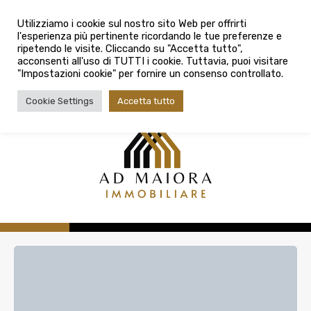
info@admaioraimmobiliare.it
Città
Utilizziamo i cookie sul nostro sito Web per offrirti
l'esperienza più pertinente ricordando le tue preferenze e
Città
080 3759025
ripetendo le visite. Cliccando su "Accetta tutto",
acconsenti all'uso di TUTTI i cookie. Tuttavia, puoi visitare
Tipologia contratto
"Impostazioni cookie" per fornire un consenso controllato.
Tipologia contratto
Cookie Settings
Accetta tutto
Tipo di immobile
Tipologia di immobile
Cerca