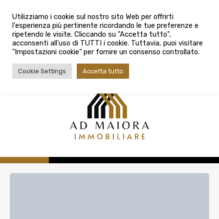
info@admaioraimmobiliare.it
Città
Utilizziamo i cookie sul nostro sito Web per offrirti
l'esperienza più pertinente ricordando le tue preferenze e
Città
080 3759025
ripetendo le visite. Cliccando su "Accetta tutto",
acconsenti all'uso di TUTTI i cookie. Tuttavia, puoi visitare
Tipologia contratto
"Impostazioni cookie" per fornire un consenso controllato.
Tipologia contratto
Cookie Settings
Accetta tutto
Tipo di immobile
Tipologia di immobile
Cerca