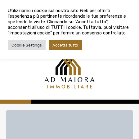
info@admaioraimmobiliare.it
Città
Utilizziamo i cookie sul nostro sito Web per offrirti
l'esperienza più pertinente ricordando le tue preferenze e
Città
080 3759025
ripetendo le visite. Cliccando su "Accetta tutto",
acconsenti all'uso di TUTTI i cookie. Tuttavia, puoi visitare
Tipologia contratto
"Impostazioni cookie" per fornire un consenso controllato.
Tipologia contratto
Cookie Settings
Accetta tutto
Tipo di immobile
Tipologia di immobile
Cerca