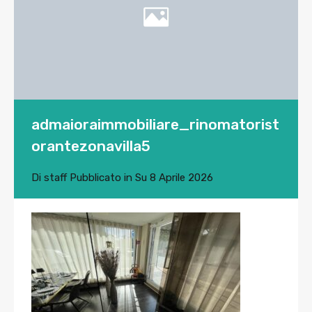
admaioraimmobiliare_rinomatorist
orantezonavilla5
Di
staff
Pubblicato in Su
8 Aprile 2026