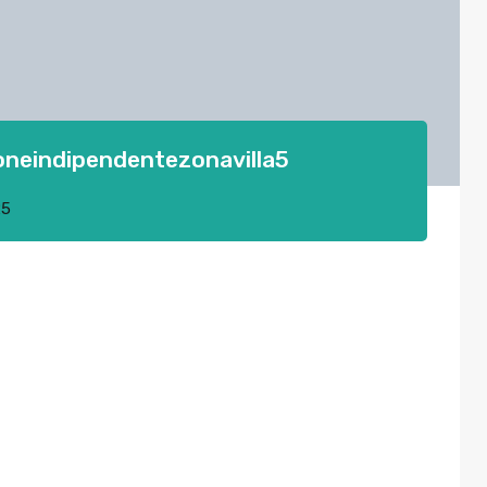
oneindipendentezonavilla5
25