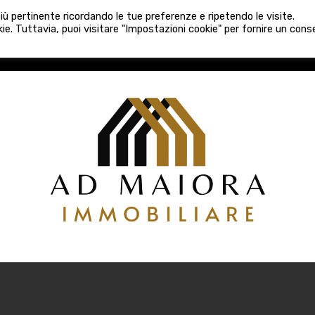
080 3759025
 più pertinente ricordando le tue preferenze e ripetendo le visite.
VE COSTRUZIONI
VENDITA
LOCAZIONI
ATTIVITÀ 
ie. Tuttavia, puoi visitare "Impostazioni cookie" per fornire un con
COSTRUZIONI
VENDITA
LOCAZIONI
ATTIVITÀ COMM