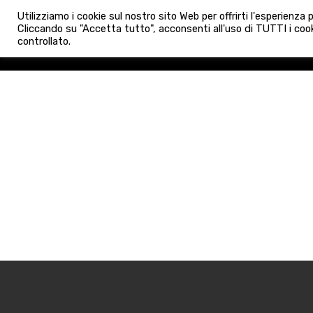
info@admaioraimmobiliare.it
Utilizziamo i cookie sul nostro sito Web per offrirti l'esperienza
HOME
AGENZIA
NUO
Cliccando su "Accetta tutto", acconsenti all'uso di TUTTI i cook
controllato.
HOME
AGENZIA
NUOVE 