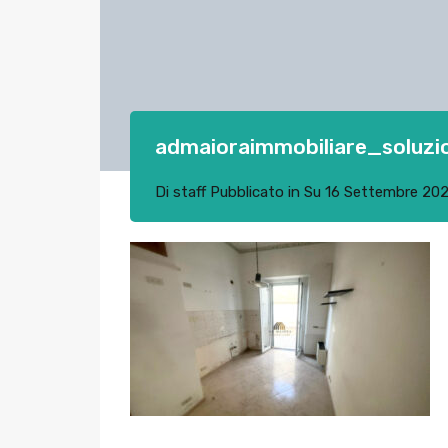
admaioraimmobiliare_soluzi
Di
staff
Pubblicato in Su
16 Settembre 20