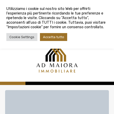
info@admaioraimmobiliare.it
Città
Utilizziamo i cookie sul nostro sito Web per offrirti
l'esperienza più pertinente ricordando le tue preferenze e
Città
080 3759025
ripetendo le visite. Cliccando su "Accetta tutto",
acconsenti all'uso di TUTTI i cookie. Tuttavia, puoi visitare
Tipologia contratto
"Impostazioni cookie" per fornire un consenso controllato.
Tipologia contratto
Cookie Settings
Accetta tutto
Tipo di immobile
Tipologia di immobile
Cerca