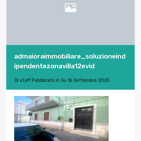
admaioraimmobiliare_soluzioneind
ipendentezonavilla12evid
Di
staff
Pubblicato in Su
16 Settembre 2025