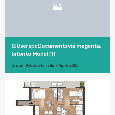
C:UserspcDocumentsvia magenta,
bitonto Model (1)
Di
staff
Pubblicato in Su
7 Aprile 2025