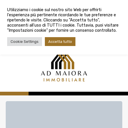
info@admaioraimmobiliare.it
Città
Utilizziamo i cookie sul nostro sito Web per offrirti
l'esperienza più pertinente ricordando le tue preferenze e
Città
080 3759025
ripetendo le visite. Cliccando su "Accetta tutto",
acconsenti all'uso di TUTTI i cookie. Tuttavia, puoi visitare
Tipologia contratto
"Impostazioni cookie" per fornire un consenso controllato.
Tipologia contratto
Cookie Settings
Accetta tutto
Tipo di immobile
Tipologia di immobile
Cerca