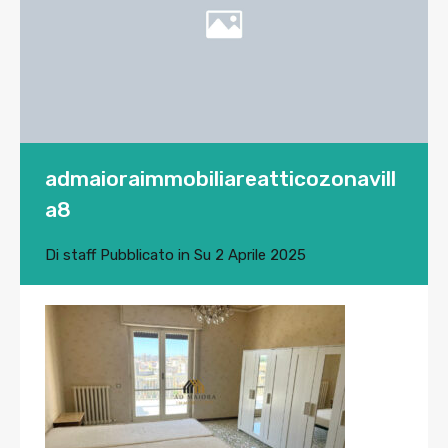
admaioraimmobiliareatticozonavill
a8
Di
staff
Pubblicato in Su
2 Aprile 2025