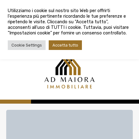
info@admaioraimmobiliare.it
Città
Utilizziamo i cookie sul nostro sito Web per offrirti
l'esperienza più pertinente ricordando le tue preferenze e
Città
080 3759025
ripetendo le visite. Cliccando su "Accetta tutto",
acconsenti all'uso di TUTTI i cookie. Tuttavia, puoi visitare
Tipologia contratto
"Impostazioni cookie" per fornire un consenso controllato.
Tipologia contratto
Cookie Settings
Accetta tutto
Tipo di immobile
Tipologia di immobile
Cerca