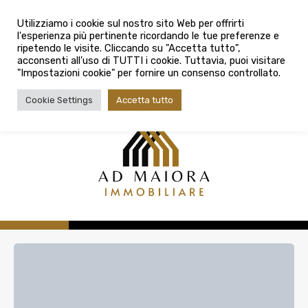
info@admaioraimmobiliare.it
Città
Utilizziamo i cookie sul nostro sito Web per offrirti
l'esperienza più pertinente ricordando le tue preferenze e
Città
080 3759025
ripetendo le visite. Cliccando su "Accetta tutto",
acconsenti all'uso di TUTTI i cookie. Tuttavia, puoi visitare
Tipologia contratto
"Impostazioni cookie" per fornire un consenso controllato.
Tipologia contratto
Cookie Settings
Accetta tutto
Tipo di immobile
Tipologia di immobile
Cerca