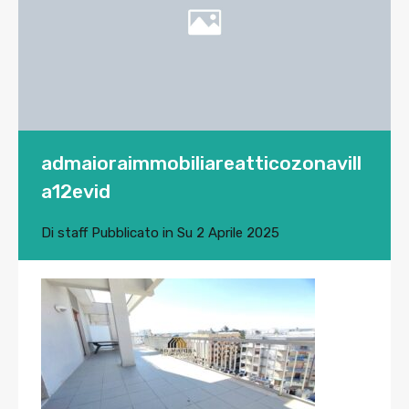
admaioraimmobiliareatticozonavill
a12evid
Di
staff
Pubblicato in Su
2 Aprile 2025