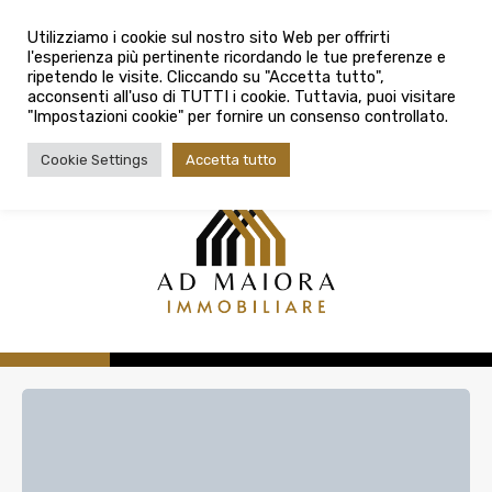
info@admaioraimmobiliare.it
Città
Utilizziamo i cookie sul nostro sito Web per offrirti
l'esperienza più pertinente ricordando le tue preferenze e
Città
080 3759025
ripetendo le visite. Cliccando su "Accetta tutto",
acconsenti all'uso di TUTTI i cookie. Tuttavia, puoi visitare
Tipologia contratto
"Impostazioni cookie" per fornire un consenso controllato.
Tipologia contratto
Cookie Settings
Accetta tutto
Tipo di immobile
Tipologia di immobile
Cerca