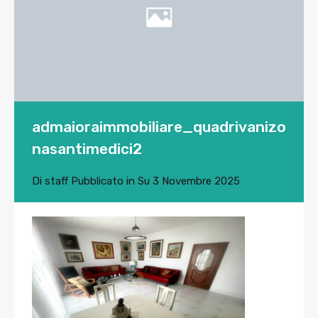
admaioraimmobiliare_quadrivanizo
nasantimedici2
Di
staff
Pubblicato in Su
3 Novembre 2025