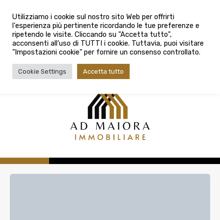
info@admaioraimmobiliare.it
Città
Utilizziamo i cookie sul nostro sito Web per offrirti
l'esperienza più pertinente ricordando le tue preferenze e
Città
080 3759025
ripetendo le visite. Cliccando su "Accetta tutto",
acconsenti all'uso di TUTTI i cookie. Tuttavia, puoi visitare
Tipologia contratto
"Impostazioni cookie" per fornire un consenso controllato.
Tipologia contratto
Cookie Settings
Accetta tutto
Tipo di immobile
Tipologia di immobile
Cerca