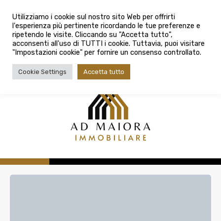
info@admaioraimmobiliare.it
Città
Utilizziamo i cookie sul nostro sito Web per offrirti
l'esperienza più pertinente ricordando le tue preferenze e
Città
080 3759025
ripetendo le visite. Cliccando su "Accetta tutto",
acconsenti all'uso di TUTTI i cookie. Tuttavia, puoi visitare
Tipologia contratto
"Impostazioni cookie" per fornire un consenso controllato.
Tipologia contratto
Cookie Settings
Accetta tutto
Tipo di immobile
Tipologia di immobile
Cerca