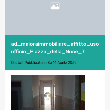
ad_maioraimmobiliare_affitto_uso
ufficio_Piazza_della_Noce_7
Di
staff
Pubblicato in Su
14 Aprile 2025