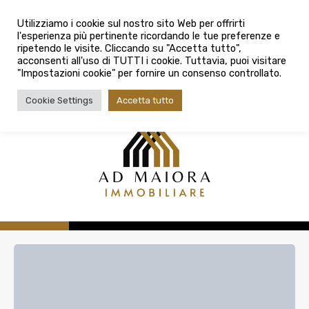
info@admaioraimmobiliare.it
Città
Utilizziamo i cookie sul nostro sito Web per offrirti
l'esperienza più pertinente ricordando le tue preferenze e
Città
080 3759025
ripetendo le visite. Cliccando su "Accetta tutto",
acconsenti all'uso di TUTTI i cookie. Tuttavia, puoi visitare
Tipologia contratto
"Impostazioni cookie" per fornire un consenso controllato.
Tipologia contratto
Cookie Settings
Accetta tutto
Tipo di immobile
Tipologia di immobile
Cerca