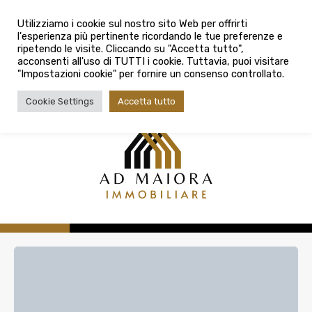
info@admaioraimmobiliare.it
Città
Utilizziamo i cookie sul nostro sito Web per offrirti
l'esperienza più pertinente ricordando le tue preferenze e
Città
080 3759025
ripetendo le visite. Cliccando su "Accetta tutto",
acconsenti all'uso di TUTTI i cookie. Tuttavia, puoi visitare
Tipologia contratto
"Impostazioni cookie" per fornire un consenso controllato.
Tipologia contratto
Cookie Settings
Accetta tutto
Tipo di immobile
Tipologia di immobile
Cerca