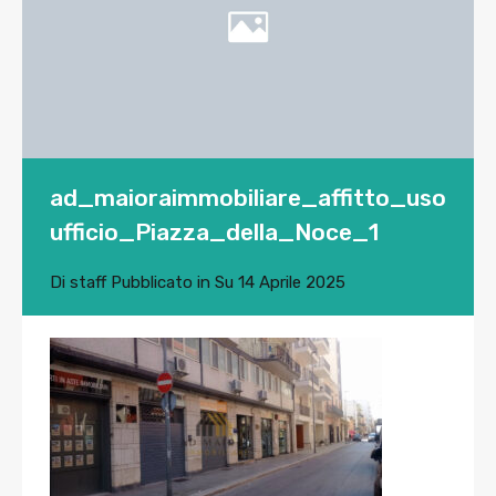
ad_maioraimmobiliare_affitto_uso
ufficio_Piazza_della_Noce_1
Di
staff
Pubblicato in Su
14 Aprile 2025