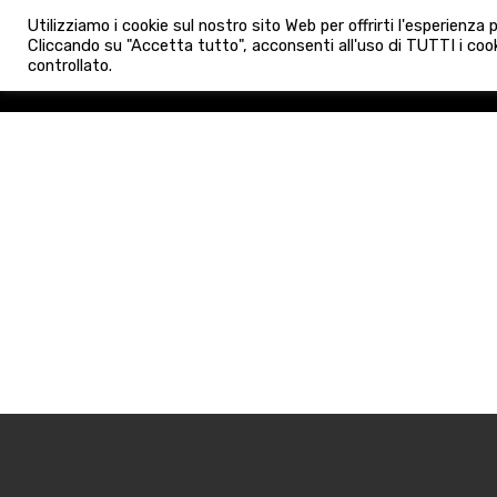
info@admaioraimmobiliare.it
Utilizziamo i cookie sul nostro sito Web per offrirti l'esperienza
HOME
AGENZIA
NUO
Cliccando su "Accetta tutto", acconsenti all'uso di TUTTI i cook
controllato.
HOME
AGENZIA
NUOVE 