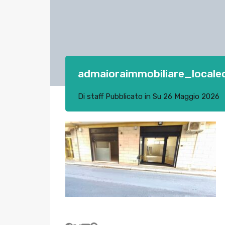
admaioraimmobiliare_local
Di
staff
Pubblicato in Su
26 Maggio 2026