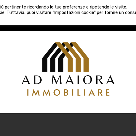
080 3759025
 più pertinente ricordando le tue preferenze e ripetendo le visite.
VE COSTRUZIONI
VENDITA
LOCAZIONI
ATTIVITÀ 
ie. Tuttavia, puoi visitare "Impostazioni cookie" per fornire un con
COSTRUZIONI
VENDITA
LOCAZIONI
ATTIVITÀ COMM