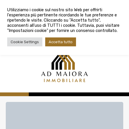
info@admaioraimmobiliare.it
Città
Utilizziamo i cookie sul nostro sito Web per offrirti
l'esperienza più pertinente ricordando le tue preferenze e
Città
080 3759025
ripetendo le visite. Cliccando su "Accetta tutto",
acconsenti all'uso di TUTTI i cookie. Tuttavia, puoi visitare
Tipologia contratto
"Impostazioni cookie" per fornire un consenso controllato.
Tipologia contratto
Cookie Settings
Accetta tutto
Tipo di immobile
Tipologia di immobile
Cerca